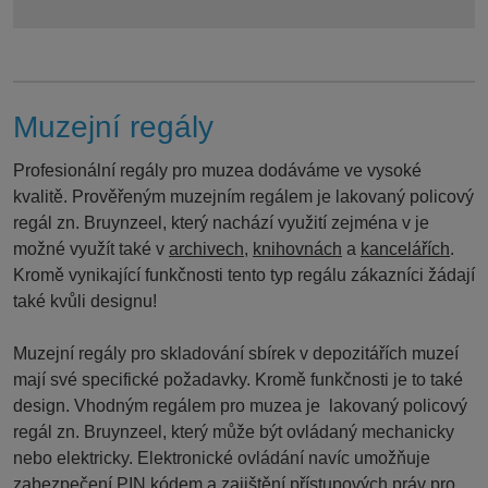
Muzejní regály
Profesionální regály pro
muzea
dodáváme ve vysoké
kvalitě. Prověřeným muzejním regálem je lakovaný policový
regál zn. Bruynzeel, který nachází využití zejména v je
možné využít také v
archivech
,
knihovnách
a
kancelářích
.
Kromě vynikající funkčnosti tento typ regálu zákazníci žádají
také kvůli designu!
Muzejní regály
pro skladování sbírek v depozitářích muzeí
mají své specifické požadavky. Kromě funkčnosti je to také
design. Vhodným regálem pro muzea je lakovaný policový
regál zn. Bruynzeel, který může být ovládaný mechanicky
nebo elektricky. Elektronické ovládání navíc umožňuje
zabezpečení PIN kódem a zajištění přístupových práv pro