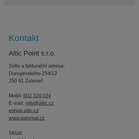
se
nepodařilo
odeslat.
Kontakt
Altic Point s.r.o.
Sídlo a fakturační adresa:
Dunajevského 254/12
250 91 Zeleneč
Mobil:
602 324 024
E-mail:
info@altic.cz
eshop.altic.cz
www.palomat.cz
Sklad: