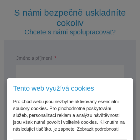
S námi bezpečně uskladníte
cokoliv
Chcete s námi spolupracovat?
Jméno a příjmení
*
Tento web využívá cookies
E-mail
*
Pro chod webu jsou nezbytně aktivovány esenciální
soubory cookies. Pro plnohodnotné poskytování
služeb, personalizaci reklam a analýzu návštěvnosti
jsou však nutné povolit i volitelné cookies. Kliknutím na
Tel. číslo
*
následující tlačítko, je zapnete.
Zobrazit podrobnosti