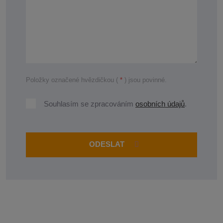
Položky označené hvězdičkou (
*
) jsou povinné.
Souhlasím
Souhlasím se zpracováním
osobních údajů
.
se
zpracováním
osobních
ODESLAT
údajů
.
Formulář
se
nepodařilo
odeslat.