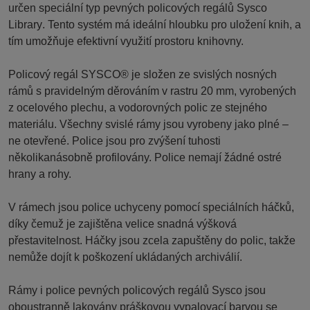
určen speciální typ pevných
policových regálů Sysco
Library
. Tento systém má ideální hloubku pro uložení knih, a
tím umožňuje efektivní využití prostoru knihovny.
Policový regál SYSCO
® je složen ze svislých nosných
rámů s pravidelným děrováním v rastru
20 mm
, vyrobených
z ocelového plechu, a vodorovných polic ze stejného
materiálu. Všechny svislé rámy jsou vyrobeny jako plné –
ne otevřené. Police jsou pro zvýšení tuhosti
několikanásobně profilovány. Police nemají žádné ostré
hrany a rohy.
V rámech jsou police uchyceny pomocí speciálních háčků,
díky čemuž je zajištěna velice snadná výšková
přestavitelnost. Háčky jsou zcela zapuštěny do polic, takže
nemůže dojít k poškození ukládaných archiválií.
Rámy i police
pevných policových regálů Sysco
jsou
oboustranně lakovány práškovou vypalovací barvou se