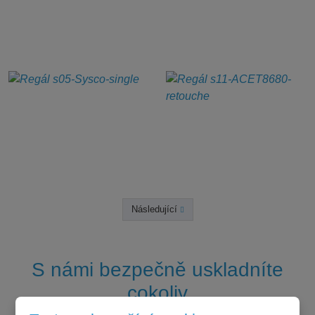
Následující
Předchozí
S námi bezpečně uskladníte
cokoliv
Chcete s námi spolupracovat?