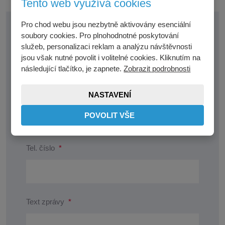
Tento web využívá cookies
Pro chod webu jsou nezbytně aktivovány esenciální
soubory cookies. Pro plnohodnotné poskytování
Jméno a příjmení
*
služeb, personalizaci reklam a analýzu návštěvnosti
jsou však nutné povolit i volitelné cookies. Kliknutím na
následující tlačítko, je zapnete.
Zobrazit podrobnosti
E-mail
*
NASTAVENÍ
POVOLIT VŠE
Tel. číslo
*
Text zprávy
*