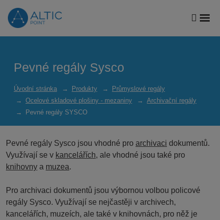
Vyhled
Roz
me
Pevné regály Sysco
Úvodní stránka
Produkty
Průmyslové regály
Ocelové skladové plošiny - mezaniny
Archivační regály
Pevné regály SYSCO
Pevné regály Sysco
jsou vhodné pro
archivaci
dokumentů.
Využívají se v
kancelářích
, ale vhodné jsou také pro
knihovny
a
muzea
.
Pro archivaci dokumentů jsou výbornou volbou policové
regály Sysco. Využívají se nejčastěji v archivech,
kancelářích, muzeích, ale také v knihovnách, pro něž je