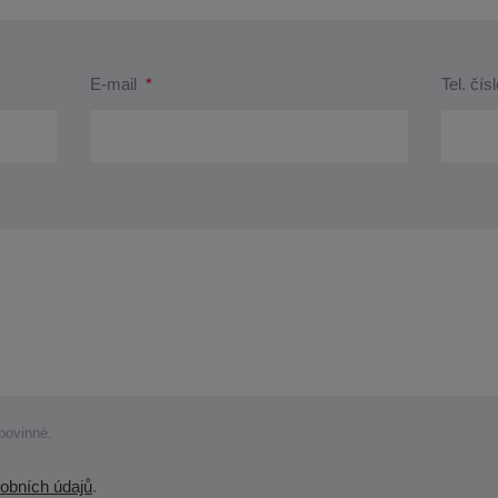
E-mail
*
Tel. čís
 povinné.
obních údajů
.