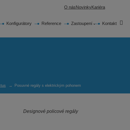
O nás
Novinky
Kariéra
Vyh
Konfigurátory
Reference
Zastoupení
Kontakt
ctus
Posuvné regály s elektrickým pohonem