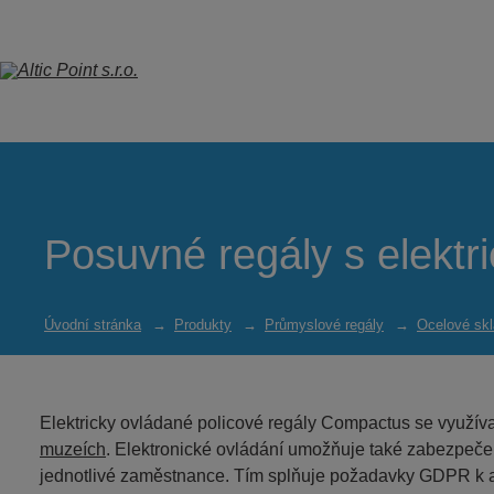
Posuvné regály s elekt
Úvodní stránka
Produkty
Průmyslové regály
Ocelové skl
Elektricky ovládané policové regály Compactus se využíva
muzeích
. Elektronické ovládání umožňuje také zabezpečen
jednotlivé zaměstnance. Tím splňuje požadavky GDPR k 