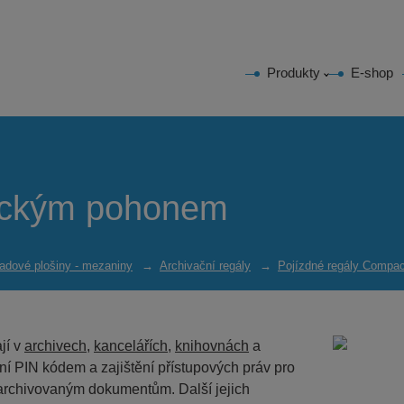
Produkty
E-shop
rickým pohonem
adové plošiny - mezaniny
Archivační regály
Pojízdné regály Compa
jí v
archivech
,
kancelářích
,
knihovnách
a
í PIN kódem a zajištění přístupových práv pro
archivovaným dokumentům. Další jejich