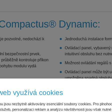
u Compactus® Dynamic:
ů je pozvolné, nedochází k
Jednoduchá instalace form
Ovládací panel, vybavený 
ní bezpečnostní prvek,
intuitivní obsluhu bez nutn
průběžně kontroluje příkon
Možnost ovládání regálů s 
i pohybu modulu vydá
Ovládací panel může být um
umožněna snadná obsluha
vného nebo stacionárního
vozíku.
web využívá cookies
 stav systému a v případě
 kódů.
u jsou nezbytně aktivovány esenciální soubory cookies. Pro plnoho
lužeb, personalizaci reklam a analýzu návštěvnosti jsou však nutné p