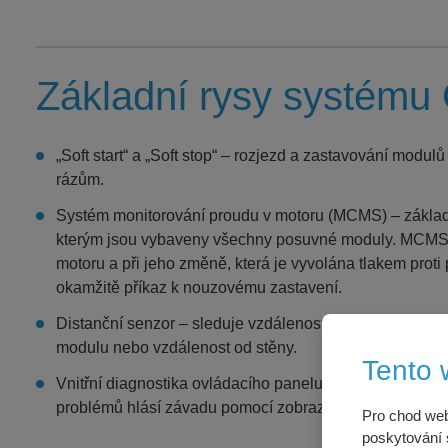
Základní rysy systém
„Soft start“ a „Soft stop“ – rozjezd a zastavování modul
rázům.
Systém monitorování proudu v motoru (MCMS) – základ
kterým jsou vybaveny všechny posuvné moduly. MCMS 
motoru a při jeho změně, která je vyvolána tlakem prot
okamžitě příkaz k nouzovému zastavení.
Distanční senzor – sleduje vzdálenost vedlejšího posu
modulu nebo vzdálenost od stěny.
Tento 
Vnitřní diagnostika ovládacího panelu průběžně sleduje
problémů hlásí závadu pomocí zobrazování chybových
Pro chod web
poskytování s