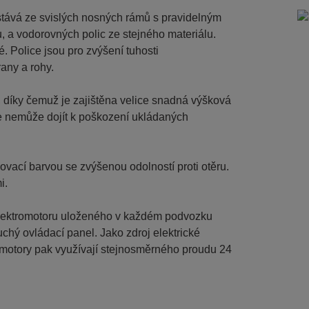
stává ze svislých nosných rámů s pravidelným
 a vodorovných polic ze stejného materiálu.
. Police jsou pro zvýšení tuhosti
any a rohy.
 díky čemuž je zajištěna velice snadná výšková
že nemůže dojít k poškození ukládaných
vací barvou se zvýšenou odolností proti otěru.
i.
elektromotoru uloženého v každém podvozku
hý ovládací panel. Jako zdroj elektrické
romotory pak využívají stejnosměrného proudu 24