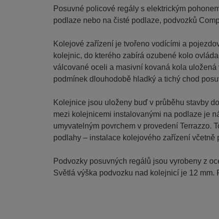
Posuvné policové regály s elektrickým pohone
podlaze nebo na čisté podlaze, podvozků Comp
Kolejové zařízení je tvořeno vodícími a pojezd
kolejnic, do kterého zabírá ozubené kolo ovlád
válcované oceli a masivní kovaná kola uložená 
podmínek dlouhodobě hladký a tichý chod posu
Kolejnice jsou uloženy buď v průběhu stavby do 
mezi kolejnicemi instalovanými na podlaze je n
umyvatelným povrchem v provedení Terrazzo. To
podlahy – instalace kolejového zařízení včetně 
Podvozky posuvných regálů jsou vyrobeny z oce
Světlá výška podvozku nad kolejnicí je 12 mm.