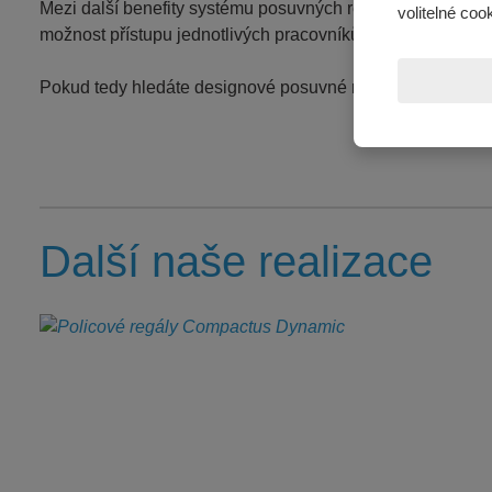
Mezi další benefity systému posuvných regálů s elektri
volitelné coo
možnost přístupu jednotlivých pracovníků pouze do určený
Pokud tedy hledáte designové
posuvné regály s elektric
Další naše realizace