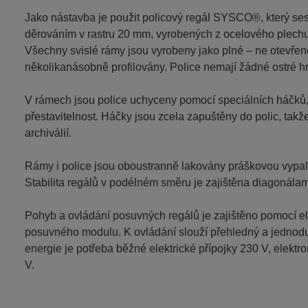
Jako nástavba je použit policový regál SYSCO®, který se
děrováním v rastru 20 mm, vyrobených z ocelového plechu,
Všechny svislé rámy jsou vyrobeny jako plné – ne otevřené
několikanásobně profilovány. Police nemají žádné ostré hr
V rámech jsou police uchyceny pomocí speciálních háčků,
přestavitelnost. Háčky jsou zcela zapuštěny do polic, tak
archiválií.
Rámy i police jsou oboustranně lakovány práškovou vypalo
Stabilita regálů v podélném směru je zajištěna diagonálam
Pohyb a ovládání posuvných regálů je zajištěno pomocí 
posuvného modulu. K ovládání slouží přehledný a jednoduc
energie je potřeba běžné elektrické přípojky 230 V, elekt
V.