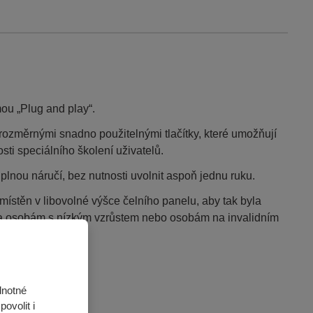
ou „Plug and play“.
rozměrnými snadno použitelnými tlačítky, které umožňují
osti speciálního školení uživatelů.
plnou náručí, bez nutnosti uvolnit aspoň jednu ruku.
ístěn v libovolné výšce čelního panelu, aby tak byla
 osobám s nízkým vzrůstem nebo osobám na invalidním
dnotné
ovolit i