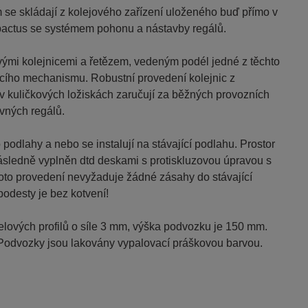
m
se skládají z kolejového zařízení uloženého buď přímo v
actus se systémem pohonu a nástavby regálů.
ovými kolejnicemi a řetězem, vedeným podél jedné z těchto
acího mechanismu. Robustní provedení kolejnic z
v kuličkových ložiskách zaručují za běžných provozních
vných regálů.
podlahy a nebo se instalují na stávající podlahu. Prostor
ásledně vyplněn dtd deskami s protiskluzovou úpravou s
to provedení nevyžaduje žádné zásahy do stávající
podesty je bez kotvení!
lových profilů o síle 3 mm, výška podvozku je 150 mm.
 Podvozky jsou lakovány vypalovací práškovou barvou.